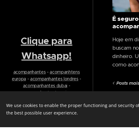
conhecer..
É seguro
acompan
Clique para
Hoje em di
buscam no
Whatsapp!
dinheiro. 
como acomp
acompanhantes
-
acompanhtens
se tornou 
europa
-
acompanhantes londres
-
anos, atra
Posts mais
acompanhantes dubai
-
homens com
acompanhantes turquia
-
oportunida
-
trabajar de escort
We use cookies to enable the proper functioning and security of
tempo. No
Desenvolvido por
Webnode
the best possible user experience.
qualquer p
Cookies
perigos. Ne
Crie seu site gráti