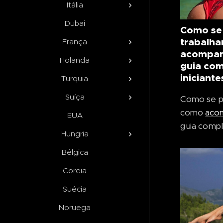
Itália
Dubai
Como se 
trabalha
França
acompan
Holanda
guia com
iniciante
Turquia
Suíça
Como se pr
como
aco
EUA
guia compl
Hungria
Bélgica
Coreia
Suécia
Noruega