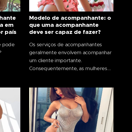
hante
Modelo de acompanhante: o
pa em
que uma acompanhante
r país
deve ser capaz de fazer?
e pode
Os serviços de acompanhantes
?
geralmente envolvem acompanhar
um cliente importante.
Consequentemente, as mulheres
que trabalham nessa área têm
exigências especiais. Embora o
trabalho em si possa parecer ideal à
primeira vista — deslumbrar um
homem atraente, frequentar
restaurantes caros e participar de
negociações importantes — tudo
isso é um sonho...