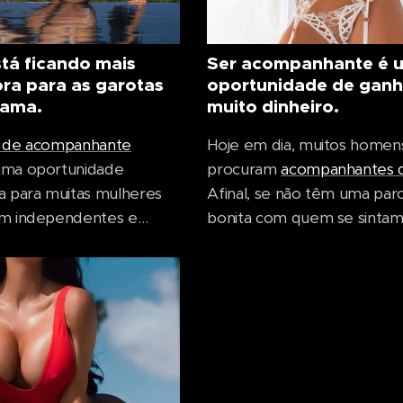
stá ficando mais
Ser acompanhante é 
ra para as garotas
oportunidade de ganh
rama.
muito dinheiro.
o de acompanhante
Hoje em dia, muitos homens
ma oportunidade
procuram
acompanhantes d
a para muitas mulheres
Afinal, se não têm uma parc
em independentes e
bonita com quem se sintam
ientes. Qualquer
vontade para apresentar a
adulta pode trabalhar
sócios, recorrem a agência
panhante, pois envolve
fornecem acompanhantes 
o tempo livre, livre de
qualquer ocasião. Estas são
eria e pressões da vida.
simplesmente excelentes 
facilmente viajar para o
para mulheres modernas q
com um homem,
desejam uma vida melhor.