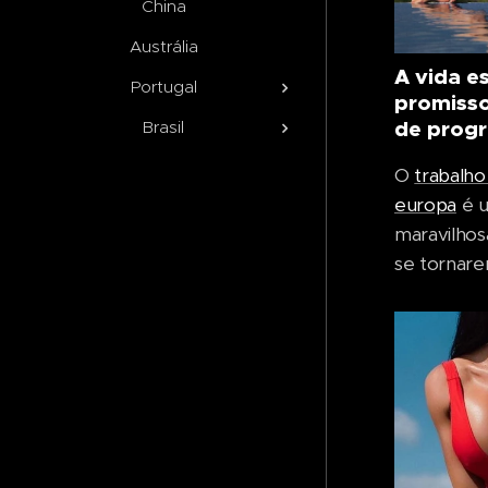
China
Austrália
A vida e
Portugal
promisso
de prog
Brasil
O
trabalh
europa
é u
maravilhos
se tornar
autossufic
estudante 
como acom
trabalhar n
toda a corr
Você pode 
exterior 