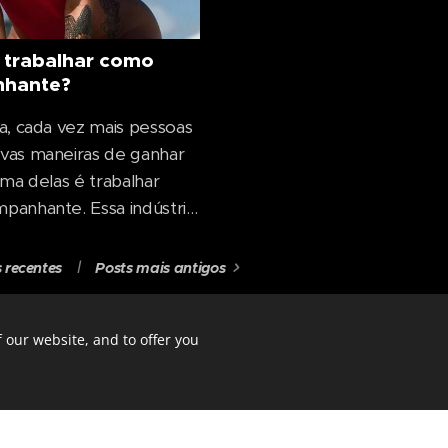
.
 trabalhar como
hante?
a, cada vez mais pessoas
vas maneiras de ganhar
Uma delas é trabalhar
anhante. Essa indústria
muito popular nos últimos
indo muitas mulheres e
 recentes
Posts mais antigos
 sua alta renda e a
de de gerenciar seu
 our website, and to offer you
 entanto, como em
rofissão, existem riscos e
ste artigo,...
s!