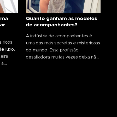
uma
Quanto ganham as modelos
ar
de acompanhantes?
A indústria de acompanhantes é
 ricos
uma das mais secretas e misteriosas
e luxo
.
do mundo. Essa profissão
eira
desafiadora muitas vezes deixa não
 à
apenas aqueles em dificuldades
os seus
financeiras sem um lugar para
s que
morar, mas também empresários
para
prósperos para quem esses
serviços se tornaram uma forma de
opções
relaxar após um dia estressante de
ue
trabalho. No entanto, quanto
ganham...