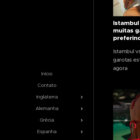
Istambul
muitas g
preferin
Istambul v
garotas es
agora
Início
Contato
Inglaterra
Alemanha
Grécia
Espanha