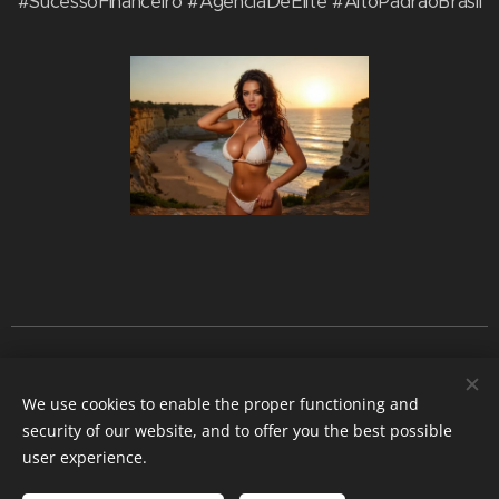
#SucessoFinanceiro #AgenciaDeElite #AltoPadraoBrasil
Clique para Whatsapp!
We use cookies to enable the proper functioning and
security of our website, and to offer you the best possible
acompanhantes
-
acompanhtens europa
-
acompanhantes
user experience.
londres
-
acompanhantes dubai
-
acompanhantes turquia
-
-
trabajar de escort