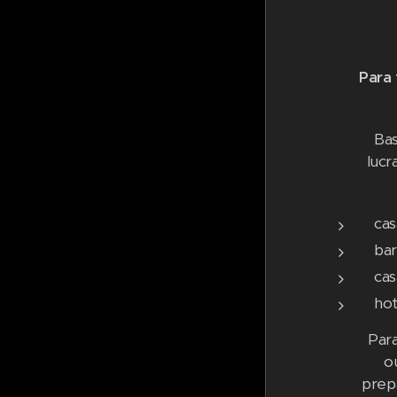
Para 
Bas
lucr
cas
bar
ca
hot
Para
o
prep