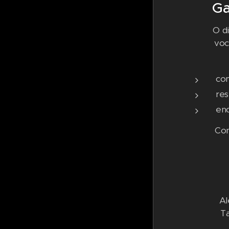
Ga
O d
voc
co
res
en
Con
Al
T