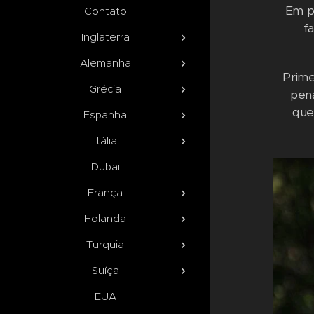
Em pr
Contato
f
Inglaterra
Alemanha
Prime
Grécia
pena
que
Espanha
Itália
Dubai
França
Holanda
Turquia
Suíça
EUA