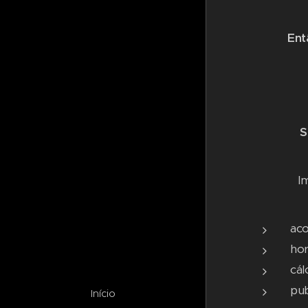
Ent
S
I
ac
hor
cál
pub
Início