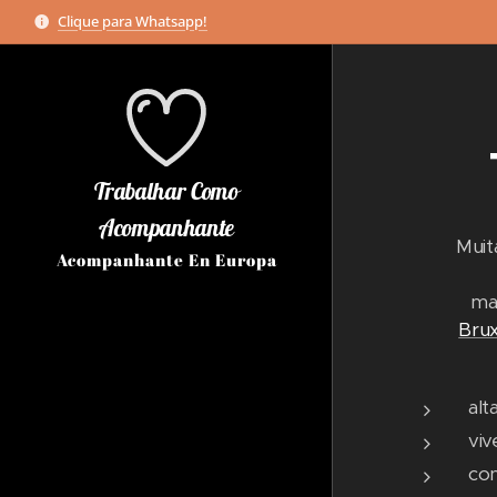
Clique para Whatsapp!
Trabalhar Como
Acompanhante
Muit
Acompanhante En Europa
ma
Brux
alt
viv
con